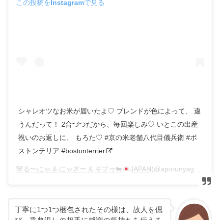
この投稿をInstagramで見る
シャレオツなお米が届いたよ♡ ブレンドが色によって、 違
うんだって！ 2合づつだから、毎回楽しみ♡ いとこの出産
祝いのお返しに、 もろた♡ #京の米老舗八代目儀兵衛 #ボ
ストンテリア #bostonterrier
🐼
る〜にゃ & にゃぎー & ギブゥ
🐄
JAPAN
(@aporunyaggybu)がシェアした投稿 –
丁寧に1つ1つ梱包されたその様は、故人を偲