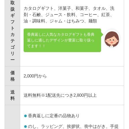
取
カタログギフト、洋菓子、和菓子、タオル、洗
扱
剤・石鹸、ジュース・飲料、コーヒー、紅茶、
ギ
油・調味料、ジャム・はちみつ、麺類
フ
ト
香典返しに人気なカタログギフトも香典
カ
返しに適したデザインが豊富に取り扱っ
テ
てます！！
ゴ
リ
ー
価
2,000円から
格
送
送料無料※1配送先につき2,800円以上
料
香典返しに定番の品物あり
のし、ラッピング、挨拶状、喪中はがき、手提