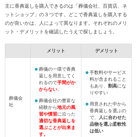
主に香典返しを購入できるのは「葬儀会社、百貨店、ネ
ットショップ」の３つです。どこで香典返しを購入する
のが良いかは、人によって異なります。それぞれのメリ
ット・デメリットを確認したうえで探しましょう。
メリット
デメリット
葬儀の一環で香典
手数料やサービス
返しを用意してく
料が含まれること
れるので
手間がか
もあり、
割高
にな
からない
。
りやすい
葬儀会
葬儀会社の豊富な
用意された中から
社
経験から
地元の風
香典返しを選ぶの
習や慣習
に沿った
で、
人に合わせた
適切な香典返しを
品物を選ぶ柔軟性
選ぶことが出来ま
は低い
す。