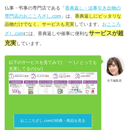
仏事・弔事の専門店である「
香典返し・法事引き出物の
専門店のおこころざし.com
」は、
香典返しにピッタリな
品物だけでなく、サービスも充実
しています。
おこころ
サービスが超
ざし.com
には、香典返しや催事に便利な
充実
しています。
以下のサービスを見てみて( ｀ー´)ノとっても
充実してるの(‘ω’)
女子編集員
おこころざし.comの特典・商品を見る