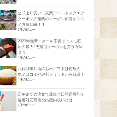
公式より安い！東武ワールドスクエア
クーポン入館料のクーポン割引オスス
メ方法10選！！
6件のビュー
2023年最新！メール不要でコスモ石
油の最大2円割引クーポンを貰う方法
２つ
4件のビュー
八代目儀兵衛のお米ギフトは何故人
気？口コミや評判メリットから解説！
4件のビュー
正午までの注文で最短当日発送可能？
速達対応可能な出産内祝いとは
2件のビュー