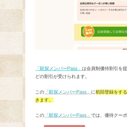
「駅探メンバーPass」
は会員制優待割引を提
どの割引が受けられます。
この
「駅探メンバーPass」
に
初回登録をする
きます。
この
「駅探メンバーPass」
では、優待クー