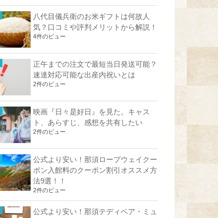
八代目儀兵衛のお米ギフトは何故人
気？口コミや評判メリットから解説！
4件のビュー
正午までの注文で最短当日発送可能？
速達対応可能な出産内祝いとは
2件のビュー
映画『日々是好日』を見た。キャス
ト、あらすじ、感想を共有したい
2件のビュー
公式より安い！那須ロープウェイクー
ポン入館料のクーポン割引オススメ方
法9選！！
2件のビュー
公式より安い！那須テディベア・ミュ