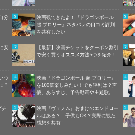
自分
映画観てきたよ！『ドラゴンボール
超 ブロリー』ネタバレの口コミ評判
を共有したい
に安
【最新】映画チケットをクーポン割引
で安く買うオススメ方法5つを紹介！
いつ
映画『ドラゴンボール 超 ブロリー』
に？
を100倍楽しみたい！でも評判は？声
優、あらすじ、予告動画や主題歌。
プチ
映画『ヴェノム』おまけのエンドロー
ルはある？！子供もOK？実際に観た
感想を共有！