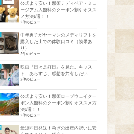
公式より安い！那須テディベア・ミュ
ージアム入館料のクーポン割引オスス
メ方法6選！！
2件のビュー
中年男子がヤーマンのメディリフトを
購入した上での体験口コミ（効果あ
り）
2件のビュー
映画『日々是好日』を見た。キャス
ト、あらすじ、感想を共有したい
2件のビュー
公式より安い！那須ロープウェイクー
ポン入館料のクーポン割引オススメ方
法9選！！
2件のビュー
最短即日発送！急ぎの出産内祝いに安