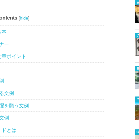
ontents
[
hide
]
基本
ナー
文章ポイント
例
る文例
躍を願う文例
文例
ードとは